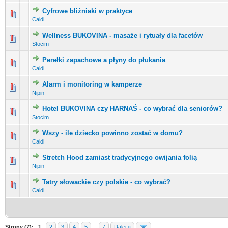
Cyfrowe bliźniaki w praktyce
0 głosów - średnia ocena: 0 na 5 gwiazdek
1
2
3
4
5
Caldi
Wellness BUKOVINA - masaże i rytuały dla facetów
0 głosów - średnia ocena: 0 na 5 gwiazdek
1
2
3
4
5
Stocim
Perełki zapachowe a płyny do płukania
0 głosów - średnia ocena: 0 na 5 gwiazdek
1
2
3
4
5
Caldi
Alarm i monitoring w kamperze
0 głosów - średnia ocena: 0 na 5 gwiazdek
1
2
3
4
5
Nipin
Hotel BUKOVINA czy HARNAŚ - co wybrać dla seniorów?
0 głosów - średnia ocena: 0 na 5 gwiazdek
1
2
3
4
5
Stocim
Wszy - ile dziecko powinno zostać w domu?
0 głosów - średnia ocena: 0 na 5 gwiazdek
1
2
3
4
5
Caldi
Stretch Hood zamiast tradycyjnego owijania folią
0 głosów - średnia ocena: 0 na 5 gwiazdek
1
2
3
4
5
Nipin
Tatry słowackie czy polskie - co wybrać?
0 głosów - średnia ocena: 0 na 5 gwiazdek
1
2
3
4
5
Caldi
Strony (7):
1
2
3
4
5
...
7
Dalej »