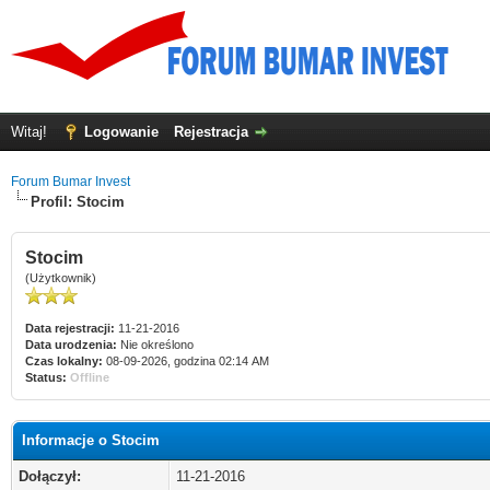
Witaj!
Logowanie
Rejestracja
Forum Bumar Invest
Profil: Stocim
Stocim
(Użytkownik)
Data rejestracji:
11-21-2016
Data urodzenia:
Nie określono
Czas lokalny:
08-09-2026, godzina 02:14 AM
Status:
Offline
Informacje o Stocim
Dołączył:
11-21-2016