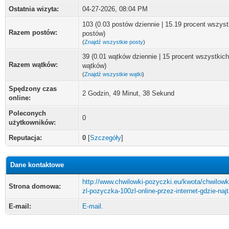
Ostatnia wizyta:
04-27-2026, 08:04 PM
103 (0.03 postów dziennie | 15.19 procent wszyst
Razem postów:
postów)
(
Znajdź wszystkie posty
)
39 (0.01 wątków dziennie | 15 procent wszystkich
Razem wątków:
wątków)
(
Znajdź wszystkie wątki
)
Spędzony czas
2 Godzin, 49 Minut, 38 Sekund
online:
Poleconych
0
użytkowników:
Reputacja:
0
[
Szczegóły
]
Dane kontaktowe
http://www.chwilowki-pozyczki.eu/kwota/chwilowk
Strona domowa:
zl-pozyczka-100zl-online-przez-internet-gdzie-najt
E-mail:
E-mail.