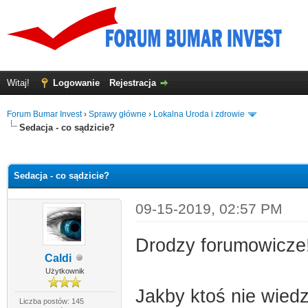
Witaj!
Logowanie
Rejestracja
Forum Bumar Invest
›
Sprawy główne
›
Lokalna Uroda i zdrowie
Sedacja - co sądzicie?
0
Sedacja - co sądzicie?
09-15-2019, 02:57 PM
Drodzy forumowicze!
Caldi
Użytkownik
Jakby ktoś nie wiedz
Liczba postów: 145