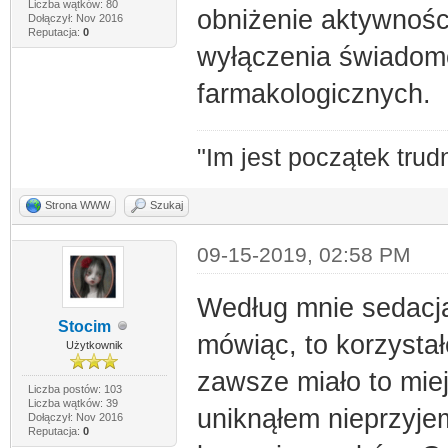
Liczba wątków: 80
obniżenie aktywnoś
Dołączył: Nov 2016
Reputacja:
0
wyłączenia świadom
farmakologicznych.
"Im jest początek trud
Strona WWW
Szukaj
09-15-2019, 02:58 PM
Według mnie sedacja
Stocim
mówiąc, to korzystał
Użytkownik
zawsze miało to miej
Liczba postów: 103
Liczba wątków: 39
uniknąłem nieprzyj
Dołączył: Nov 2016
Reputacja:
0