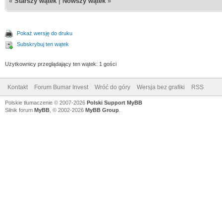
«
Starszy wątek
|
Nowszy wątek
»
Pokaż wersję do druku
Subskrybuj ten wątek
Użytkownicy przeglądający ten wątek: 1 gości
Kontakt
Forum Bumar Invest
Wróć do góry
Wersja bez grafiki
RSS
Polskie tłumaczenie © 2007-2026
Polski Support MyBB
Silnik forum
MyBB
, © 2002-2026
MyBB Group
.