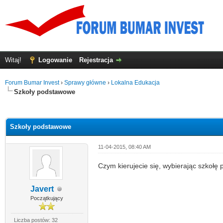
Witaj!
Logowanie
Rejestracja
Forum Bumar Invest
›
Sprawy główne
›
Lokalna Edukacja
Szkoły podstawowe
0
Szkoły podstawowe
11-04-2015, 08:40 AM
Czym kierujecie się, wybierając szkołę 
Javert
Początkujący
Liczba postów: 32