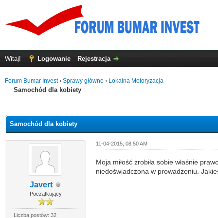
Witaj!
Logowanie
Rejestracja
Forum Bumar Invest
›
Sprawy główne
›
Lokalna Motoryzacja
Samochód dla kobiety
0
Samochód dla kobiety
11-04-2015, 08:50 AM
Moja miłość zrobiła sobie właśnie prawo
niedoświadczona w prowadzeniu. Jakie
Javert
Początkujący
Liczba postów: 32