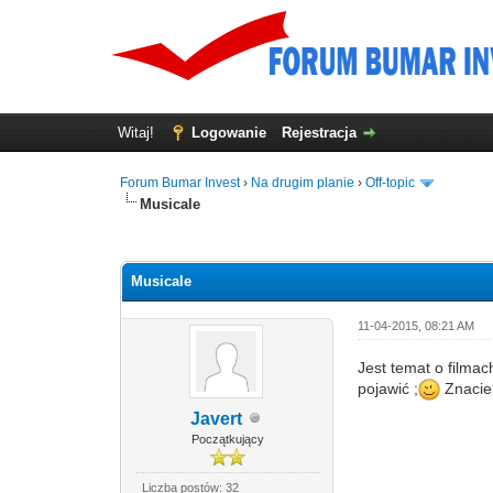
Witaj!
Logowanie
Rejestracja
Forum Bumar Invest
›
Na drugim planie
›
Off-topic
Musicale
0 głosów - średnia: 0
1
2
3
4
5
Musicale
11-04-2015, 08:21 AM
Jest temat o filmac
pojawić ;
Znacie
Javert
Początkujący
Liczba postów: 32