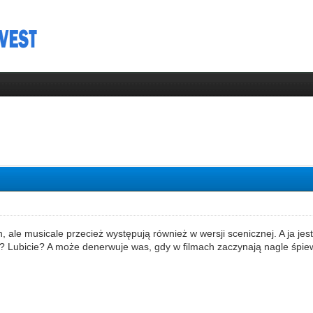
h, ale musicale przecież występują również w wersji scenicznej. A ja je
? Lubicie? A może denerwuje was, gdy w filmach zaczynają nagle śpi