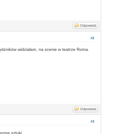
Odpowiedz
#2
dzników widziałam, na scenie w teatrze Roma.
Odpowiedz
#3
formę sztuki.