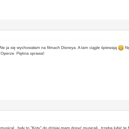
 Ale ja się wychowałam na filmach Disneya. A tam ciągle śpiewają
Nę
 Operze. Piękna sprawa!
musical , były to "Koty" do dzisiaj mam dosyć musicali , trzeba lubić tę 