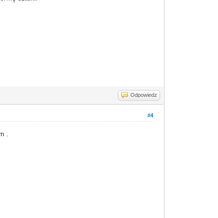
Odpowiedz
#4
m .