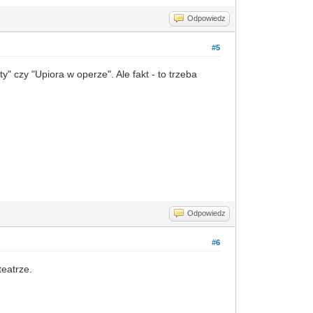
Odpowiedz
#5
 czy "Upiora w operze". Ale fakt - to trzeba
Odpowiedz
#6
teatrze.