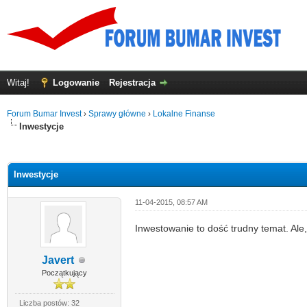
Witaj!
Logowanie
Rejestracja
Forum Bumar Invest
›
Sprawy główne
›
Lokalne Finanse
Inwestycje
0
Inwestycje
11-04-2015, 08:57 AM
Inwestowanie to dość trudny temat. Ale, 
Javert
Początkujący
Liczba postów: 32